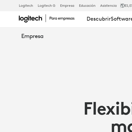
CÓMO
Logitech
Logitech G
Empresa
Educación
Asistencia
ES
,E
Descubrir
Software
LOS
Empresa
PERIFÉRICOS
APORTAN
FLEXIBILIDA
Flexib
A
ma