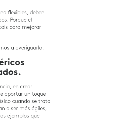
na flexibles, deben
dos. Porque el
itáis para mejorar
mos a averiguarlo.
éricos
ados.
ancia, en crear
de aportar un toque
ísico cuando se trata
an a ser más ágiles,
hos ejemplos que