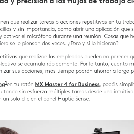
d y precisión a los flujos de trabajo c
enen que realizar tareas o acciones repetitivas en tu tra
cillas y sin importancia, como abrir una aplicación que s
r y activar el micrófono durante una reunión. Cosas que 
iera se lo piensan dos veces. ¿Pero y si lo hicieran?
petitivas que realizan los empleados pueden no parecer 
olectivo se acumula rápidamente. Por lo tanto, cuanto 
izar sus acciones, más tiempo podrán ahorrar a largo p
1
ng
MX Master 4 for Business
en tu ratón
, podéis simpli
ecutando sin esfuerzo múltiples tareas desde una intuitiv
n un solo clic en el panel Haptic Sense.