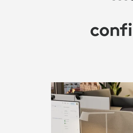
TUS
FLUJOS
confi
DE
TRABAJO