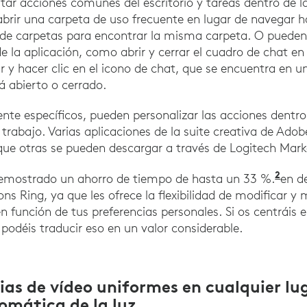
tar acciones comunes del escritorio y tareas dentro de la
brir una carpeta de uso frecuente en lugar de navegar ha
a de carpetas para encontrar la misma carpeta. O pueden
de la aplicación, como abrir y cerrar el cuadro de chat e
r y hacer clic en el icono de chat, que se encuentra en u
á abierto o cerrado.
mente específicos, pueden personalizar las acciones dentro
trabajo. Varias aplicaciones de la suite creativa de Adob
que otras se pueden descargar a través de Logitech Mark
2
emostrado un ahorro de tiempo de hasta un 33 %.
en d
ons Ring, ya que les ofrece la flexibilidad de modificar y
en función de tus preferencias personales. Si os centráis 
, podéis traducir eso en un valor considerable.
ias de vídeo uniformes en cualquier lu
omática de la luz.