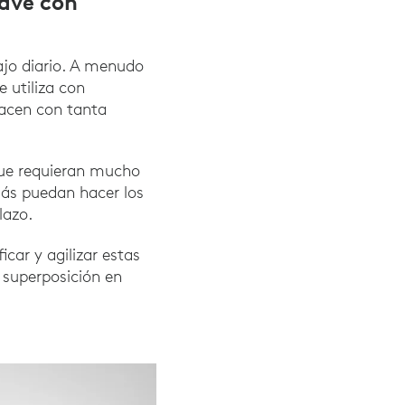
lave con
bajo diario. A menudo
e utiliza con
hacen con tanta
que requieran mucho
más puedan hacer los
lazo.
ficar y agilizar estas
a superposición en