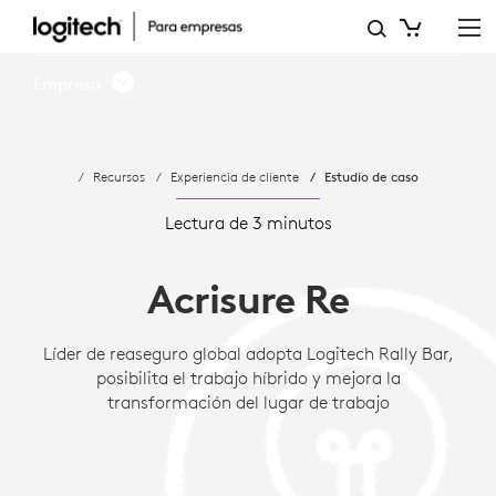
ESTUDIO
DE
Empresa
CASO:
ACRISURE
Recursos
Experiencia de cliente
Estudio de caso
RE:
SOLUCIÓN
Lectura de 3 minutos
DE
Acrisure Re
VIDEOCONFERENCIA
Líder de reaseguro global adopta Logitech Rally Bar,
posibilita el trabajo híbrido y mejora la
transformación del lugar de trabajo