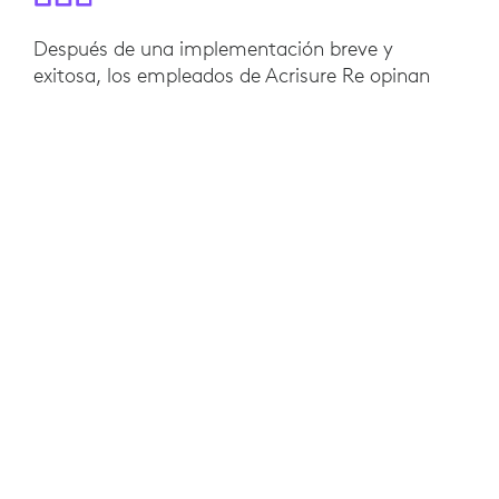
Después de una implementación breve y
exitosa, los empleados de Acrisure Re opinan
que las reuniones híbridas son fluidas, flexibles y
atractivas. "Incluso con una experiencia previa
limitada con la tecnología de videorreunión, los
empleados de Acrisure Re mantienen reuniones
híbridas de alta calidad y se mantienen
conectados dondequiera que se encuentren los
asistentes", dijo el gerente de cuentas de
Logitech, Scott Young. "Rally Bar fue la elección
perfecta para las salas de reunión de Acrisure
Re; es fácil de usar y permite reuniones fluidas
con solo pulsar un botón".