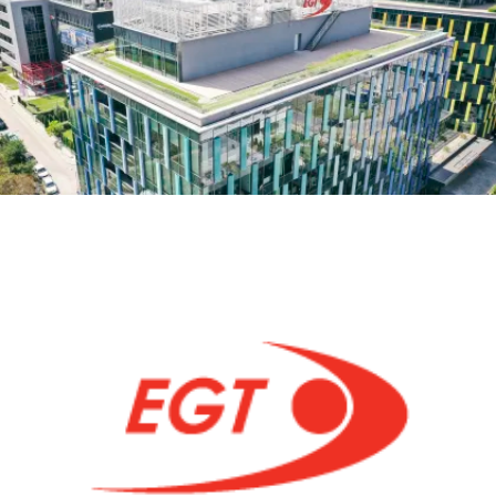
A
LOGITECH
RALLY,
MEETUP
Y
SYNC