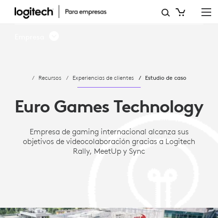
ESTUDIO
DE
Empresa
CASO:
EURO
Recursos
Experiencias de clientes
Estudio de caso
GAMES
TECHNOLOGY
Euro Games Technology
ALCANZA
Empresa de gaming internacional alcanza sus
SUS
objetivos de videocolaboración gracias a Logitech
OBJETIVOS
Rally, MeetUp y Sync
DE
VIDEOCOLABORACIÓN
GRACIAS