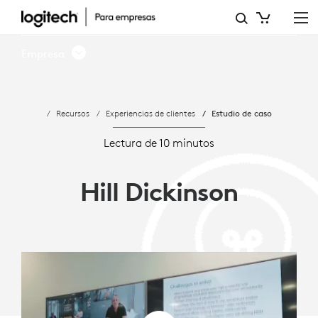
LA
EXPERIENCIA
Empresa
DE
HILL
Recursos
Experiencias de clientes
Estudio de caso
DICKINSON
CON
Lectura de 10 minutos
MICROSOFT
Hill Dickinson
TEAMS
Y
LOGITECH