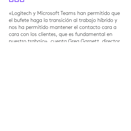
«Logitech y Microsoft Teams han permitido que
el bufete haga la transición al trabajo híbrido y
nos ha permitido mantener el contacto cara a
cara con los clientes, que es fundamental en
nuestro trabajo», cuenta Greg Garnett, director
de infraestructura de TI en Hill Dickinson. «Con
estas soluciones de videocolaboración
implantadas, nos sentimos preparados para ir a
dónde nos lleve el espacio de trabajo en el
futuro». Al reducirse los viajes al mínimo, el
bufete también se está ahorrando los costes
asociados, reduciendo su huella de carbono y
consiguiendo más agilidad y flexibilidad.