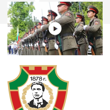
GASTOS
DE
VIAJE
CON
LOGITECH
RALLY
Y
LOGITECH
MEETUP