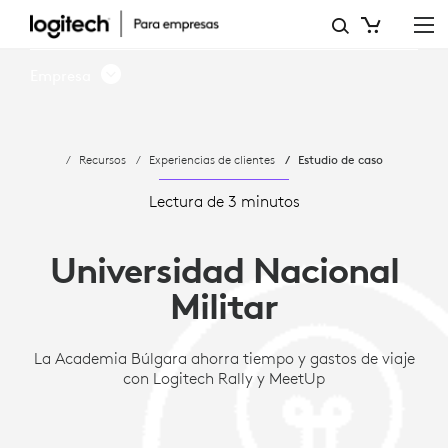
ESTUDIO
DE
Empresa
CASO:
LA
Recursos
Experiencias de clientes
Estudio de caso
UNIVERSIDAD
NACIONAL
Lectura de 3 minutos
MILITAR
Universidad Nacional
DE
Militar
BULGARIA
AHORRA
La Academia Búlgara ahorra tiempo y gastos de viaje
con Logitech Rally y MeetUp
TIEMPO
Y