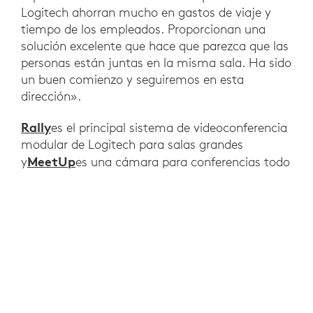
Logitech ahorran mucho en gastos de viaje y
tiempo de los empleados. Proporcionan una
solución excelente que hace que parezca que las
personas están juntas en la misma sala. Ha sido
un buen comienzo y seguiremos en esta
dirección».
Rally
es el principal sistema de videoconferencia
modular de Logitech para salas grandes
MeetUp
y
es una cámara para conferencias todo
en uno con una lente ultraancha para espacios
de reunión más pequeños.
RESULTADOS
«Durante las primeras instalaciones