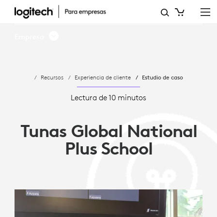
ESTUDIO
DE
Empresa
CASO:
TUNAS
Recursos
Experiencia de cliente
Estudio de caso
GLOBAL
NATIONAL
Lectura de 10 minutos
PLUS
Tunas Global National
SCHOOL
Plus School
IMPULSA
EL
APRENDIZAJE
A