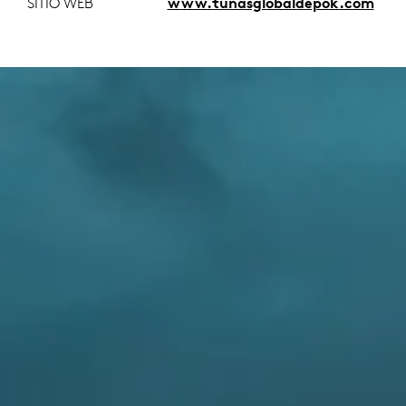
SITIO WEB
www.tunasglobaldepok.com