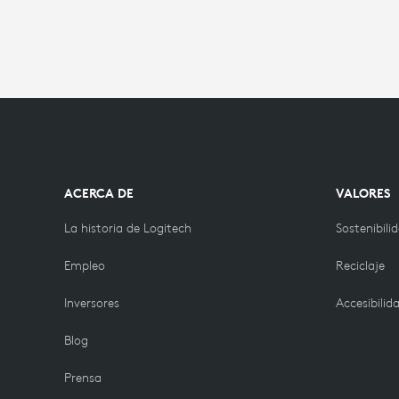
ACERCA DE
VALORES
La historia de Logitech
Sostenibili
Empleo
Reciclaje
Inversores
Accesibilid
Blog
Prensa