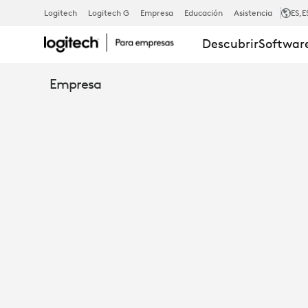
MK620
Logitech
Logitech G
Empresa
Educación
Asistencia
ES
,E
Descubrir
Software
BUSINESS
Empresa