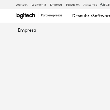
GUÍA
Logitech
Logitech G
Empresa
Educación
Asistencia
ES
,E
Descubrir
Software
PARA
Empresa
MEJORAR
LAS
REUNIONES
HÍBRIDAS