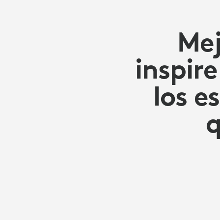
PARA
QUE
Mej
inspir
TEAMS
los e
PROSPERE
q