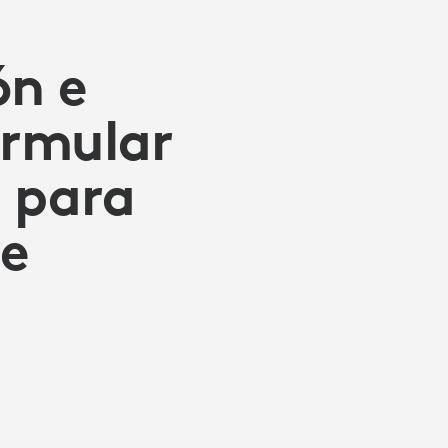
ón e
ormular
o para
re