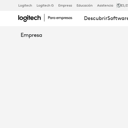
MEJORE
Logitech
Logitech G
Empresa
Educación
Asistencia
ES
,E
Descubrir
Software
LA
Empresa
COLABORAC
E
INSPIRE
LA