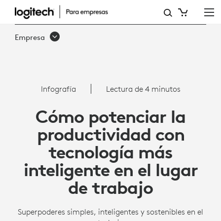
CÓMO
POTENCIAR
Empresa
LA
PRODUCTIVIDAD
CON
Infografía
Lectura de 4 minutos
TECNOLOGÍA
Cómo potenciar la
MÁS
productividad con
INTELIGENTE
tecnología más
EN
inteligente en el lugar
EL
de trabajo
LUGAR
DE
Superpoderes simples, inteligentes y sostenibles en el