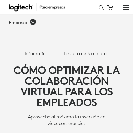
8
FORMAS
Empresa
DE
OPTIMIZAR
LA
Infografía
Lectura de 3 minutos
COLABORACIÓN
CÓMO OPTIMIZAR LA
VIRTUAL
COLABORACIÓN
PARA
VIRTUAL PARA LOS
LOS
EMPLEADOS
EMPLEADOS
Aproveche al máximo la inversión en
videoconferencias