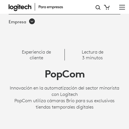
HISTORIA
DE
Empresa
ÉXITO:
INNOVACIÓN
EN
Experiencia de
Lectura de
cliente
3 minutos
LA
AUTOMATIZACIÓN
PopCom
DEL
Innovación en la automatización del sector minorista
SECTOR
con Logitech
MINORISTA
PopCom utiliza cámaras Brio para sus exclusivas
tiendas temporales digitales
CON
LOGITECH