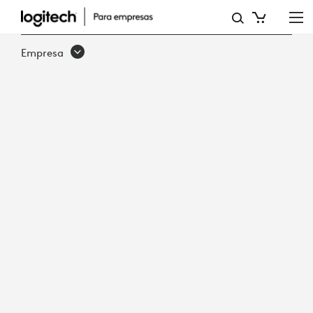
MEJORE
LA
Empresa
CIBERSEGURIDAD
CON
PERIFÉRICOS
SEGUROS
|
LOGITECH
B2B