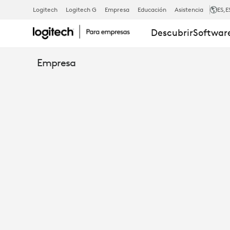
INFORME:
Logitech
Logitech G
Empresa
Educación
Asistencia
ES
,E
Descubrir
Software
SOLUCIONES
Empresa
PARA
LA
COLABORAC
PERSONAL