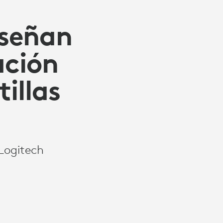
iseñan
ación
illas
 Logitech