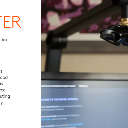
TER
udio
e
s.
idad
as
ece
sting
 y