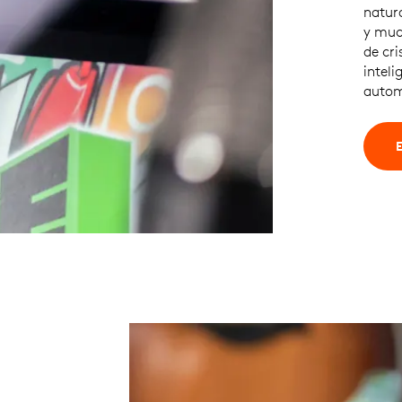
natur
y muc
de cri
intel
autom