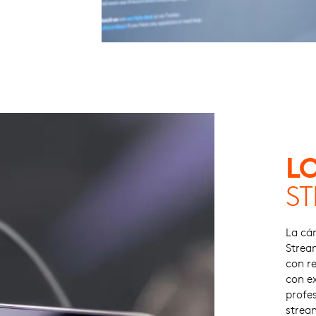
L
S
La cá
Strea
con re
con ex
profe
strea