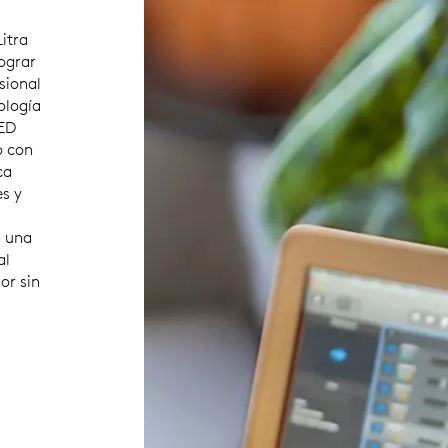
itra
ograr
sional
ología
LED
o con
ca
es y
n una
al
or sin