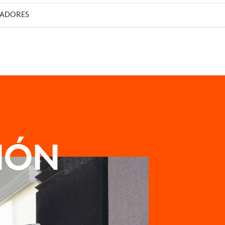
EADORES
IÓN