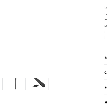
L
r
M
s
n
h
E
E
A