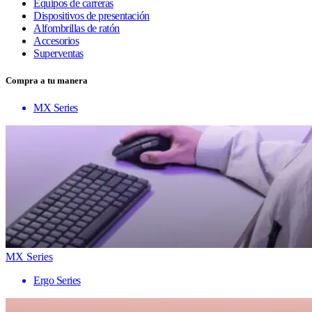
Equipos de carreras
Dispositivos de presentación
Alfombrillas de ratón
Accesorios
Superventas
Compra a tu manera
MX Series
MX Series
Ergo Series