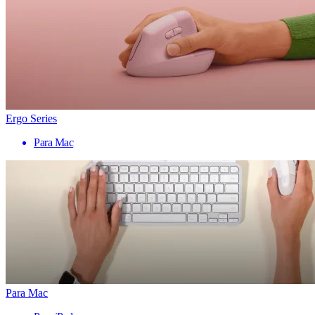
Ergo Series
Para Mac
Para Mac