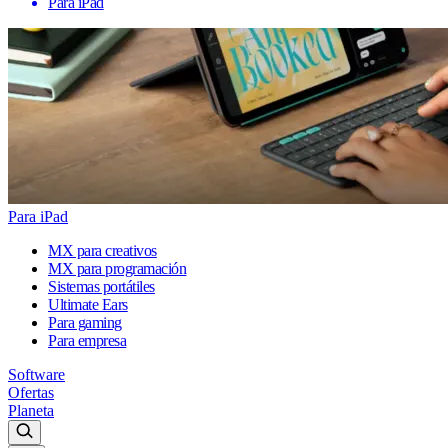
Para iPad
Para iPad
MX para creativos
MX para programación
Sistemas portátiles
Ultimate Ears
Para gaming
Para empresa
Software
Ofertas
Planeta