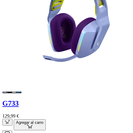
G733
129,99 €
Agregar al carro