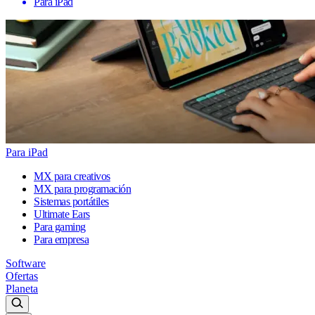
Para iPad
Para iPad
MX para creativos
MX para programación
Sistemas portátiles
Ultimate Ears
Para gaming
Para empresa
Software
Ofertas
Planeta