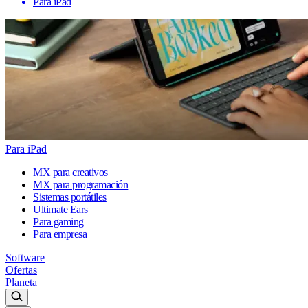
Para iPad
Para iPad
MX para creativos
MX para programación
Sistemas portátiles
Ultimate Ears
Para gaming
Para empresa
Software
Ofertas
Planeta