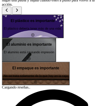
hagas una pausa y bájala cuando estés a punto para volver a la
acción.
El plástico es importante
El plástico debería tener más de una vida.
El aluminio es importante
El aluminio está causando impresión
El empaque es importante
No se trata solamente de lo que hay en la caja
Cargando reseñas..