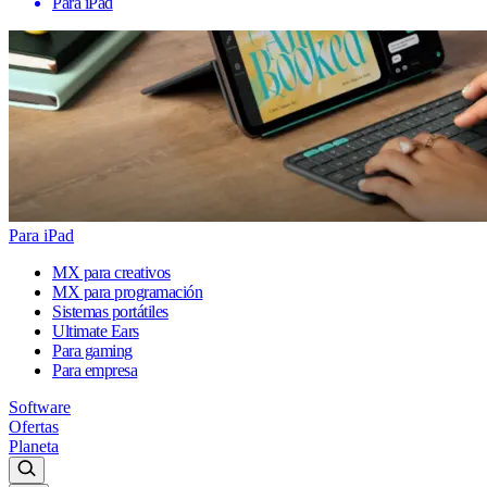
Para iPad
Para iPad
MX para creativos
MX para programación
Sistemas portátiles
Ultimate Ears
Para gaming
Para empresa
Software
Ofertas
Planeta