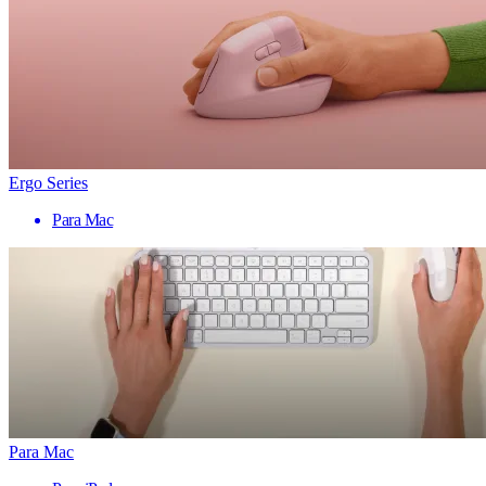
Ergo Series
Para Mac
Para Mac