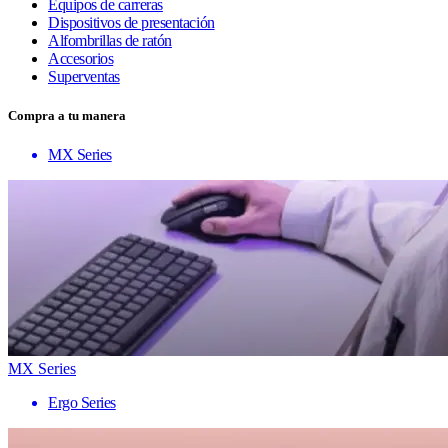
Equipos de carreras
Dispositivos de presentación
Alfombrillas de ratón
Accesorios
Superventas
Compra a tu manera
MX Series
MX Series
Ergo Series