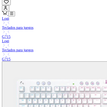
Logi
Teclados para juegos
G715
Logi
Teclados para juegos
G715