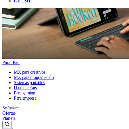
Para iPad
Para iPad
MX para creativos
MX para programación
Sistemas portátiles
Ultimate Ears
Para gaming
Para empresa
Software
Ofertas
Planeta