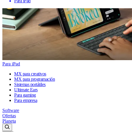
Para iPad
Para iPad
MX para creativos
MX para programación
Sistemas portátiles
Ultimate Ears
Para gaming
Para empresa
Software
Ofertas
Planeta