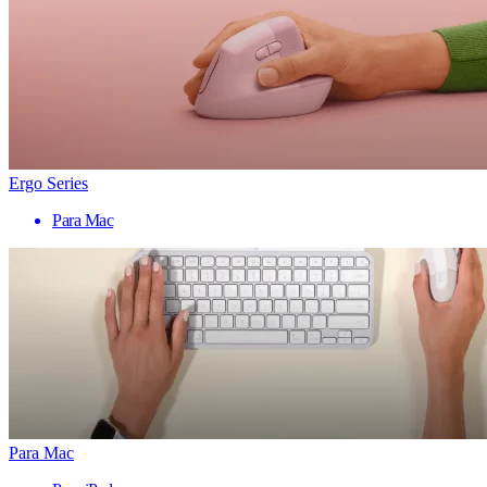
Ergo Series
Para Mac
Para Mac