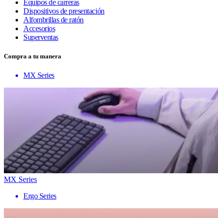
Equipos de carreras
Dispositivos de presentación
Alfombrillas de ratón
Accesorios
Superventas
Compra a tu manera
MX Series
MX Series
Ergo Series