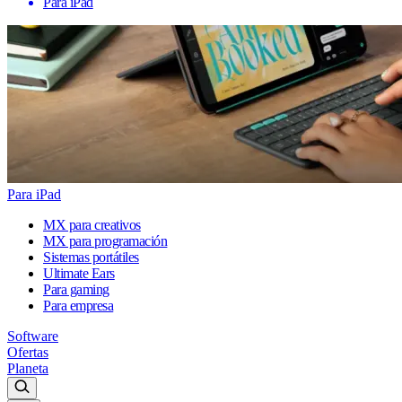
Para iPad
Para iPad
MX para creativos
MX para programación
Sistemas portátiles
Ultimate Ears
Para gaming
Para empresa
Software
Ofertas
Planeta