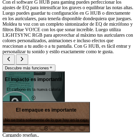
Con el software G HUB para gaming puedes perfeccionar los
ajustes de EQ para intensificar los graves o equilibrar las notas altas.
Luego puedes guardar tu configuración en G HUB o directamente
en los auriculares, para tenerla disponible dondequiera que juegues.
Moldea tu voz con un completo sintonizador de EQ de micrófono y
filtros Blue VO!CE con los que sonar increíble. Luego utiliza
LIGHTSYNC RGB para aprovechar al máximo tus auriculares con
colores personalizados, animaciones e incluso efectos que
reaccionan a tu audio o a tu pantalla. Con G HUB, es fácil entrar y
personalizar tu sonido y estilo exactamente como te gusta.
Descubre más funciones
El impacto es importante
El carbono es la nueva caloría
El empaque es importante
No se trata solamente de lo que hay en la caja
Cargando reseñas..