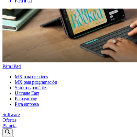
Para iPad
Para iPad
MX para creativos
MX para programación
Sistemas portátiles
Ultimate Ears
Para gaming
Para empresa
Software
Ofertas
Planeta