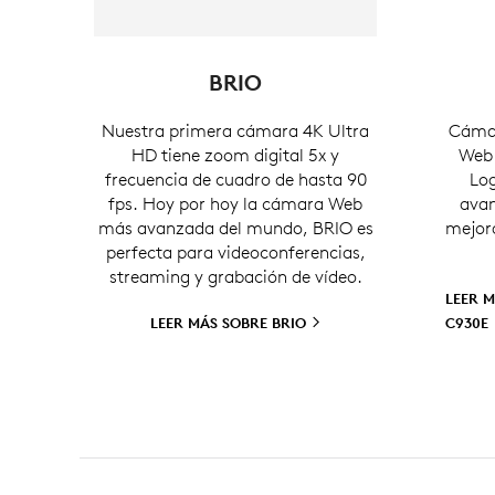
BRIO
Nuestra primera cámara 4K Ultra
Cámar
HD tiene zoom digital 5x y
Web 
frecuencia de cuadro de hasta 90
Log
fps. Hoy por hoy la cámara Web
avan
más avanzada del mundo, BRIO es
mejora
perfecta para videoconferencias,
streaming y grabación de vídeo.
LEER 
LEER MÁS SOBRE
BRIO
C930E