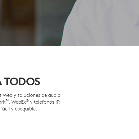
A TODOS
s Web y soluciones de audio
™
®
ark
, WebEx
y teléfonos IP.
ácil y asequible.