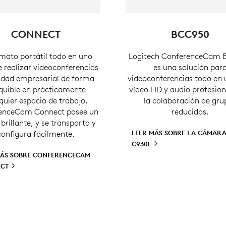
CONNECT
BCC950
rmato portátil todo en uno
Logitech ConferenceCam
 realizar videoconferencias
es una solución par
idad empresarial de forma
videoconferencias todo en
quible en prácticamente
vídeo HD y audio profesion
quier espacio de trabajo.
la colaboración de gru
enceCam Connect posee un
reducidos.
brillante, y se transporta y
configura fácilmente.
LEER MÁS SOBRE LA CÁMAR
C930E
MÁS SOBRE CONFERENCECAM
ECT