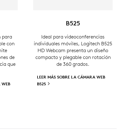
B525
n para
Ideal para videoconferencias
ble con
individuales móviles, Logitech B525
mite
HD Webcam presenta un diseño
ones de
compacto y plegable con rotación
cia que
de 360 grados.
LEER MÁS SOBRE LA CÁMARA WEB
A WEB
B525