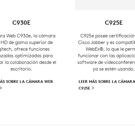
C930E
C925E
a Web C930e, la cámara
C925e posee certificació
HD de gama superior de
Cisco Jabber y es compati
itech, ofrece funciones
WebEx®, lo que le per
zadas optimizadas para
funcionar con las aplicaci
r la colaboración desde el
software de videoconferen
escritorio.
ya se estén usando.
MÁS SOBRE LA CÁMARA WEB
LEER MÁS SOBRE LA CÁMAR
C925E