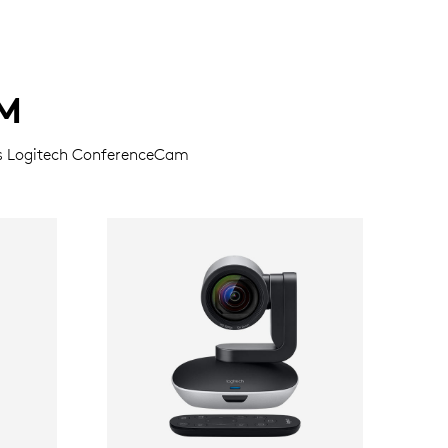
M
ras Logitech ConferenceCam