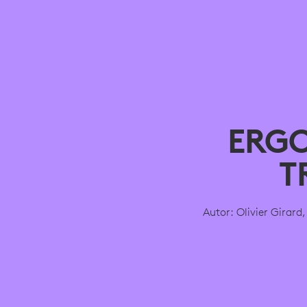
ERG
T
Autor: Olivier Girar