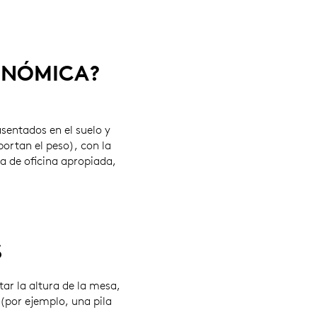
GONÓMICA?
asentados en el suelo y
portan el peso), con la
la de oficina apropiada,
S
ar la altura de la mesa,
 (por ejemplo, una pila