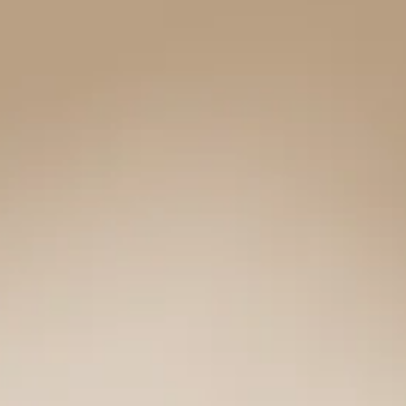
CASA
|
SERIE
LOGITECH
ERGO