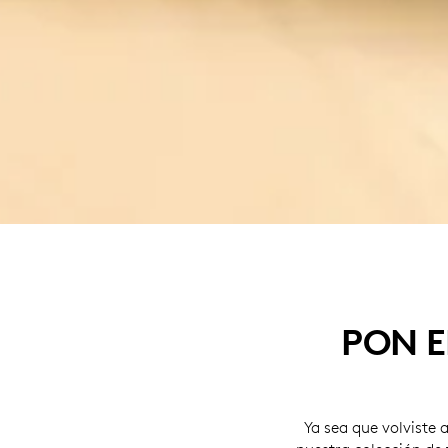
PON E
Ya sea que volviste 