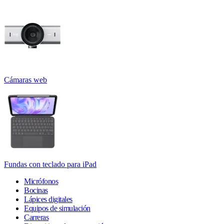
Cámaras web
Fundas con teclado para iPad
Micrófonos
Bocinas
Lápices digitales
Equipos de simulación
Carreras