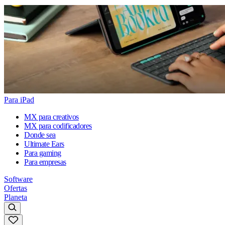
Para iPad
MX para creativos
MX para codificadores
Donde sea
Ultimate Ears
Para gaming
Para empresas
Software
Ofertas
Planeta