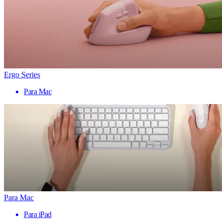
Ergo Series
Para Mac
Para Mac
Para iPad