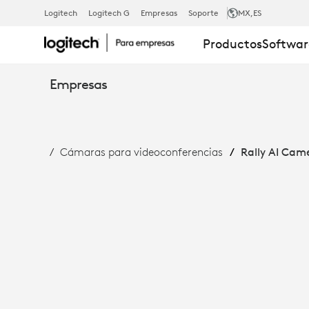
RALLY
Logitech
Logitech G
Empresas
Soporte
MX
,ES
Productos
Softwar
AI
Empresas
CAMERA:
Cámaras para videoconferencias
Rally AI Cam
ENMARCAD
INTELIGENTE
Y