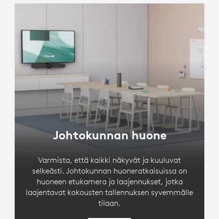
Johtokunnan huone
Varmista, että kaikki näkyvät ja kuuluvat
selkeästi. Johtokunnan huoneratkaisuissa on
huoneen etukamera ja laajennukset, jotka
laajentavat kokousten tallennuksen syvemmälle
tilaan.