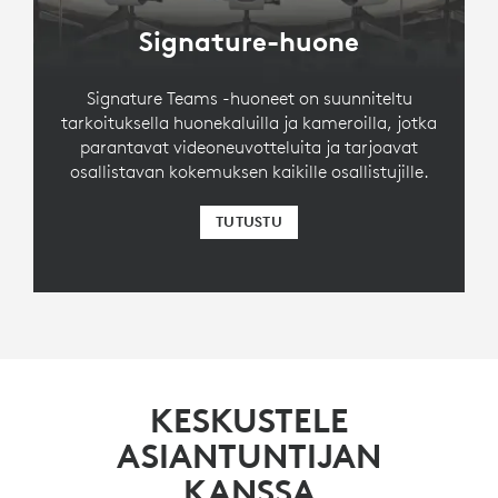
Signature-huone
Signature Teams -huoneet on suunniteltu
tarkoituksella huonekaluilla ja kameroilla, jotka
parantavat videoneuvotteluita ja tarjoavat
osallistavan kokemuksen kaikille osallistujille.
TUTUSTU
KESKUSTELE
ASIANTUNTIJAN
KANSSA