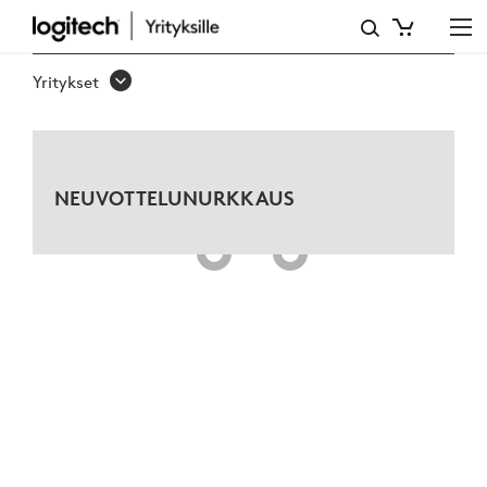
NEUVOTTELUNURKKAUS
MICROSOFT
Yritykset
TEAMSILLE
NEUVOTTELUNURKKAUS