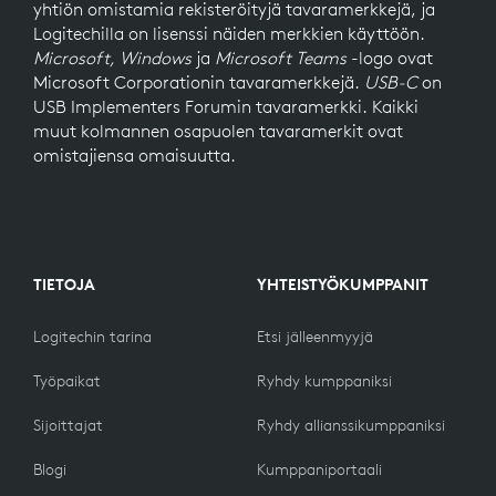
yhtiön omistamia rekisteröityjä tavaramerkkejä, ja
Logitechilla on lisenssi näiden merkkien käyttöön.
Microsoft, Windows
ja
Microsoft Teams
-logo ovat
Microsoft Corporationin tavaramerkkejä.
USB-C
on
USB Implementers Forumin tavaramerkki. Kaikki
muut kolmannen osapuolen tavaramerkit ovat
omistajiensa omaisuutta.
TIETOJA
YHTEISTYÖKUMPPANIT
Logitechin tarina
Etsi jälleenmyyjä
Työpaikat
Ryhdy kumppaniksi
Sijoittajat
Ryhdy allianssikumppaniksi
Blogi
Kumppaniportaali