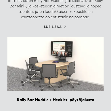
laitteet, kuten Rally Bar Huddle (tai MeetUp2 tai Rally
Bar Mini), ja kosketusohjaimet on joustava ja nopea
asentaa, joten laadukkaiden kokoustilojen
käyttöönotto on entistäkin helpompaa.
LUE LISÄÄ
Rally Bar Huddle + Heckler-pöytäjalusta