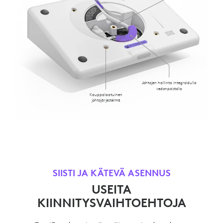
Johtojen hallinta integroidulla
vedonpoistolla
Kauppalaatuinen
johtojärjestelmä
SIISTI JA KÄTEVÄ ASENNUS
USEITA
KIINNITYSVAIHTOEHTOJA