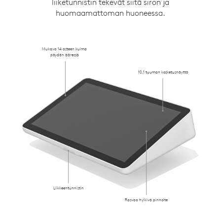
liiketunnistin tekevät siitä siron ja
huomaamattoman huoneessa.
Mukava 14 asteen kulma
pöydän ääressä
10,1 tuuman kosketusnäyttö
Liikkeentunnistin
Rasvaa hylkivä pinnoite