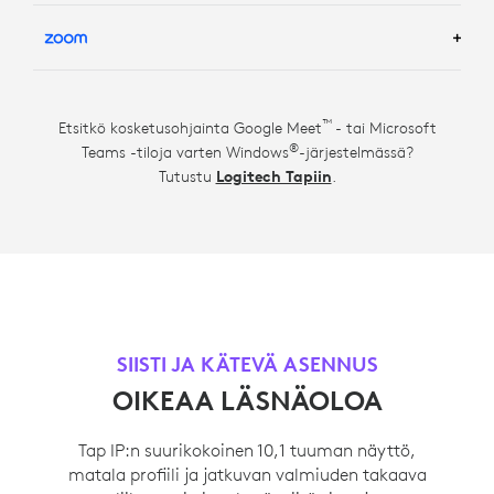
LISÄTIETOJA GOOGLE MEET -HUONERATKAISUISTA
TM -TUOTTEISTA
LISÄTIETOJA ZOOM ROOM SOLUTIONS
™
Etsitkö kosketusohjainta Google Meet
- tai Microsoft
®
Teams -tiloja varten Windows
-järjestelmässä?
Tutustu
Logitech Tapiin
.
SIISTI JA KÄTEVÄ ASENNUS
OIKEAA LÄSNÄOLOA
Tap IP:n suurikokoinen 10,1 tuuman näyttö,
matala profiili ja jatkuvan valmiuden takaava