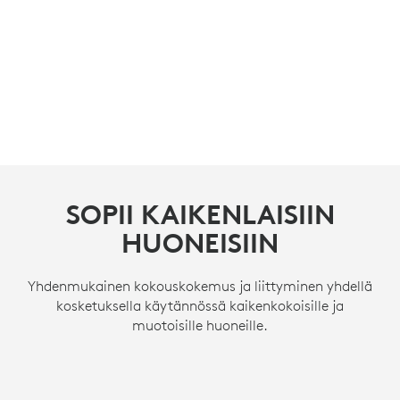
SOPII KAIKENLAISIIN
SOPII KAIKENLAISIIN
SOPII KAIKENLAISIIN
HUONEISIIN
HUONEISIIN
HUONEISIIN
Yhdenmukainen kokouskokemus ja liittyminen yhdellä
Yhdenmukainen kokouskokemus ja liittyminen yhdellä
Yhdenmukainen kokouskokemus ja liittyminen yhdellä
kosketuksella käytännössä kaikenkokoisille ja
kosketuksella käytännössä kaikenkokoisille ja
kosketuksella käytännössä kaikenkokoisille ja
muotoisille huoneille.
muotoisille huoneille.
muotoisille huoneille.