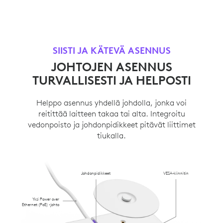
SIISTI JA KÄTEVÄ ASENNUS
JOHTOJEN ASENNUS
TURVALLISESTI JA HELPOSTI
Helppo asennus yhdellä johdolla, jonka voi
reitittää laitteen takaa tai alta. Integroitu
vedonpoisto ja johdonpidikkeet pitävät liittimet
tiukalla.
Johdonpidikkeet
VESA-kiinnitin
Yksi Power over
Ethernet (PoE) -johto