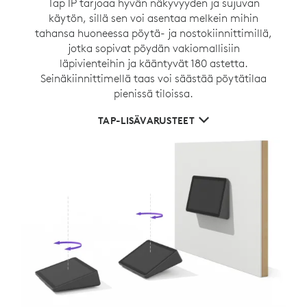
Tap IP tarjoaa hyvän näkyvyyden ja sujuvan
käytön, sillä sen voi asentaa melkein mihin
tahansa huoneessa pöytä- ja nostokiinnittimillä,
jotka sopivat pöydän vakiomallisiin
läpivienteihin ja kääntyvät 180 astetta.
Seinäkiinnittimellä taas voi säästää pöytätilaa
pienissä tiloissa.
TAP-LISÄVARUSTEET