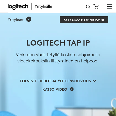
LOGITECH
TAP
Yritykset
KYSY LISÄÄ MYYNNISTÄMME
IP
LOGITECH TAP IP
Verkkoon yhdistetyllä kosketusohjaimella
videokokouksiin liittyminen on helppoa.
TEKNISET TIEDOT JA YHTEENSOPIVUUS
KATSO VIDEO