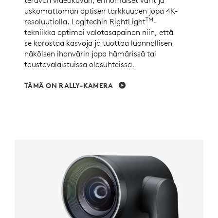
terävän videokuvan, erinomaiset värit ja
uskomattoman optisen tarkkuuden jopa 4K-
TM
resoluutiolla. Logitechin RightLight
-
tekniikka optimoi valotasapainon niin, että
se korostaa kasvoja ja tuottaa luonnollisen
näköisen ihonvärin jopa hämärissä tai
taustavalaistuissa olosuhteissa.
TÄMÄ ON RALLY-KAMERA