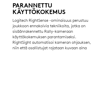
PARANNETTU
KÄYTTÖKOKEMUS
Logitech RightSense -ominaisuus perustuu
joukkoon ennakoivia tekniikoita, jotka on
sisäänrakennettu Rally-kameraan
käyttökokemuksen parantamiseksi.
RightSight automatisoi kameran ohjauksen,
niin että osallistujat rajataan kuvaan aina
täydellisesti riippumatta siitä, miten kaukana
he istuvat objektiivista. RightLight optimoi
valotasapainon ja asettaa kasvot etusijalle
esineisiin nähden tuottaakseen luonnolliset
ihon sävyt. Rally-kamera on myös
yhteensopiva lähes kaikkien
videoneuvottelusovellusten kanssa heti
käyttöön otettaessa.
LISÄTIETOJA RIGHTSENSESTÄ