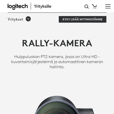
RALLY
ULTRA
Yritykset
KYSY LISÄÄ MYYNNISTÄMME
HD
PTZ
RALLY-KAMERA
-
KAMERA
Huippuluokan PTZ-kamera, jossa on Ultra HD -
KOKOUSKÄYTTÖÖN
kuvantamisjärjestelmä ja automaattinen kameran
hallinta.