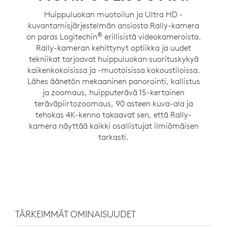
Huippuluokan muotoilun ja Ultra HD -
kuvantamisjärjestelmän ansiosta Rally-kamera
®
on paras Logitechin
erillisistä videokameroista.
Rally-kameran kehittynyt optiikka ja uudet
tekniikat tarjoavat huippuluokan suorituskykyä
kaikenkokoisissa ja -muotoisissa kokoustiloissa.
Lähes äänetön mekaaninen panorointi, kallistus
ja zoomaus, huipputerävä 15-kertainen
teräväpiirtozoomaus, 90 asteen kuva-ala ja
tehokas 4K-kenno takaavat sen, että Rally-
kamera näyttää kaikki osallistujat ilmiömäisen
tarkasti.
TÄRKEIMMÄT OMINAISUUDET