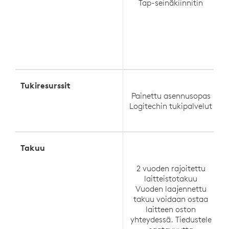
Tap-seinäkiinnitin
Tukiresurssit
Painettu asennusopas
Logitechin tukipalvelut
L
Takuu
2 vuoden rajoitettu
laitteistotakuu
Vuoden laajennettu
takuu voidaan ostaa
laitteen oston
yhteydessä. Tiedustele
y