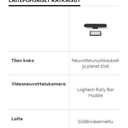
Tilan koko
Neuvottelunurkkaukset
N
ja pienet tilat
Videoneuvottelukamera
Logitech Rally Bar
Huddle
Laite
Sisäänrakennettu