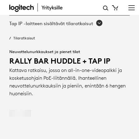
RALLY
BAR
Tap IP -laitteen sisältävät tilaratkaisut
HUDDLE
Tilaratkaisut
+
TAP
Neuvottelunurkkaukset ja pienet tilat
RALLY BAR HUDDLE + TAP IP
IP
Kattava ratkaisu, jossa on all-in-one-videopalkki ja
kosketusohjain PoE-liitännällä. Ihanteellinen
neuvottelunurkkauksiin ja pieniin, enintään 6 hengen
huoneisiin.