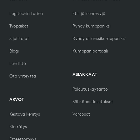
Logitechin tarina
Etsi jälleenmyyjä
Työpaikat
Ryhdy kumppaniksi
Sijoittajat
Ryhdy allianssikumppaniksi
Blogi
Kumppaniportaali
Lehdistö
ASIAKKAAT
Ota yhteyttä
Palautuskäytäntö
ARVOT
Sähköpostiasetukset
Kestävä kehitys
Varaosat
Kierrätys
Esteettömyys