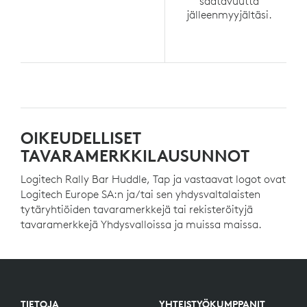
saatavuutta
jälleenmyyjältäsi.
OIKEUDELLISET
TAVARAMERKKILAUSUNNOT
Logitech Rally Bar Huddle, Tap ja vastaavat logot ovat
Logitech Europe SA:n ja/tai sen yhdysvaltalaisten
tytäryhtiöiden tavaramerkkejä tai rekisteröityjä
tavaramerkkejä Yhdysvalloissa ja muissa maissa.
TIETOJA
YHTEISTYÖKUMPPANIT