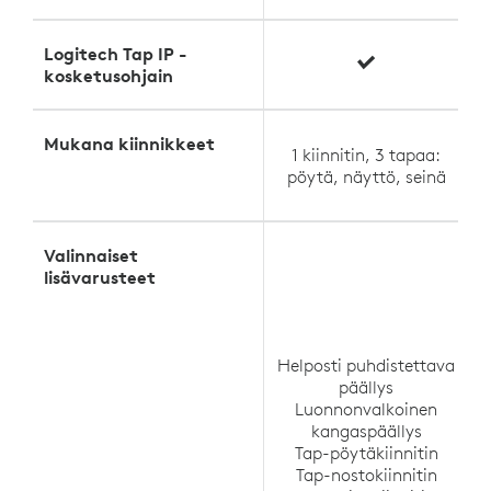
Logitech Tap IP -
kosketusohjain
Mukana kiinnikkeet
1 kiinnitin, 3 tapaa:
pöytä, näyttö, seinä
Valinnaiset
lisävarusteet
Helposti puhdistettava
päällys
Luonnonvalkoinen
kangaspäällys
M
Tap-pöytäkiinnitin
Tap-nostokiinnitin