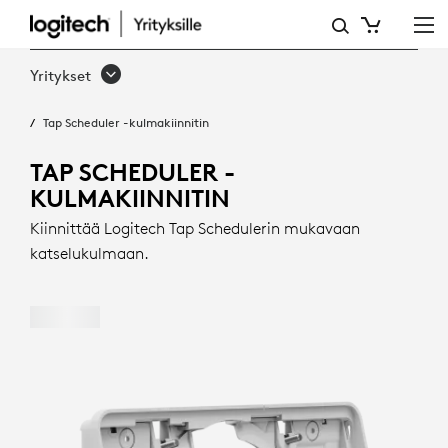
TAP
SCHEDULER
Yritykset
-
Tap Scheduler -kulmakiinnitin
KULMAKIINNITIN
|
TAP SCHEDULER -
KULMAKIINNITIN
LOGITECH
Kiinnittää Logitech Tap Schedulerin mukavaan
katselukulmaan.