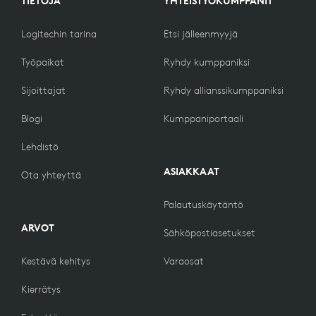
TIETOJA
YHTEISTYÖKUMPPANIT
Logitechin tarina
Etsi jälleenmyyjä
Työpaikat
Ryhdy kumppaniksi
Sijoittajat
Ryhdy allianssikumppaniksi
Blogi
Kumppaniportaali
Lehdistö
ASIAKKAAT
Ota yhteyttä
Palautuskäytäntö
ARVOT
Sähköpostiasetukset
Kestävä kehitys
Varaosat
Kierrätys