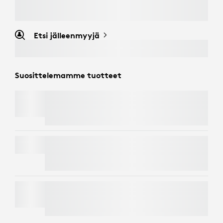
Etsi jälleenmyyjä
Suosittelemamme tuotteet
BRIO 4K
SIGNATURE MK650 COMBO FOR BUSINESS
C920
e
-YRITYSVERKKOKAMERA