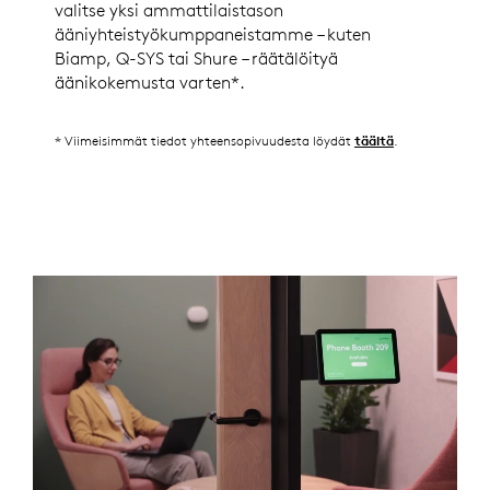
valitse yksi ammattilaistason
ääniyhteistyökumppaneistamme – kuten
Biamp, Q-SYS tai Shure – räätälöityä
äänikokemusta varten*.
* Viimeisimmät tiedot yhteensopivuudesta löydät
.
täältä