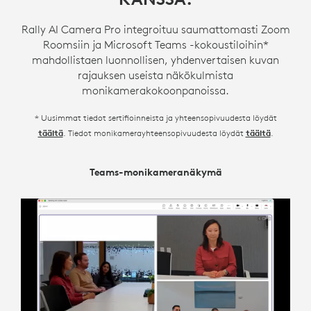
Rally AI Camera Pro integroituu saumattomasti Zoom
Roomsiin ja Microsoft Teams -kokoustiloihin*
mahdollistaen luonnollisen, yhdenvertaisen kuvan
rajauksen useista näkökulmista
monikamerakokoonpanoissa.
* Uusimmat tiedot sertifioinneista ja yhteensopivuudesta löydät
. Tiedot monikamerayhteensopivuudesta löydät
.
täältä
täältä
Teams-monikameranäkymä
Zoom Intelligent Director