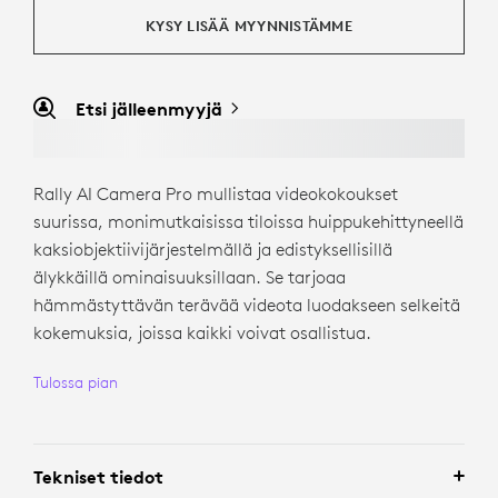
KYSY LISÄÄ MYYNNISTÄMME
Etsi jälleenmyyjä
Rally AI Camera Pro mullistaa videokokoukset
suurissa, monimutkaisissa tiloissa huippukehittyneellä
kaksiobjektiivijärjestelmällä ja edistyksellisillä
älykkäillä ominaisuuksillaan. Se tarjoaa
hämmästyttävän terävää videota luodakseen selkeitä
kokemuksia, joissa kaikki voivat osallistua.
Tulossa pian
Tekniset tiedot