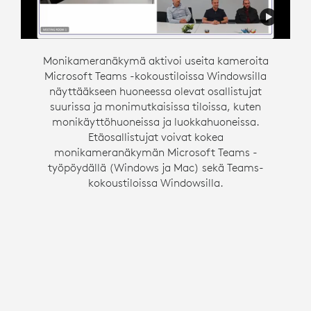
Monikameranäkymä aktivoi useita kameroita
Intelligent Director on suunniteltu tukemaan
Microsoft Teams -kokoustiloissa Windowsilla
joustavaa viestintää luomalla osallistavan
hybridi-kokousympäristön. Tämä Zoom Rooms -
näyttääkseen huoneessa olevat osallistujat
suurissa ja monimutkaisissa tiloissa, kuten
ominaisuus Windowsilla antaa huoneessa
oleville ihmisille oman tilan gallerianäkymässä,
monikäyttöhuoneissa ja luokkahuoneissa.
jotta heillä on sama mahdollisuus tulla nähdyksi
Etäosallistujat voivat kokea
monikameranäkymän Microsoft Teams -
ja kuulluksi kuin muilla kokouksessa.
työpöydällä (Windows ja Mac) sekä Teams-
kokoustiloissa Windowsilla.