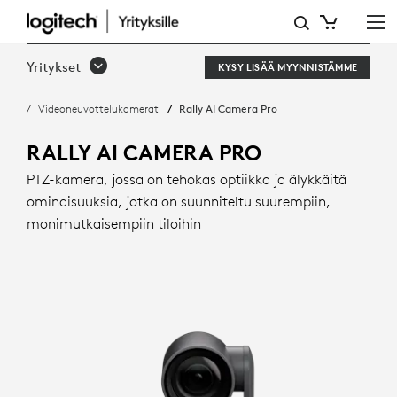
RALLY
AI
Yritykset
KYSY LISÄÄ MYYNNISTÄMME
CAMERA
Videoneuvottelukamerat
Rally AI Camera Pro
PRO
ÄLYKKÄÄLLÄ
RALLY AI CAMERA PRO
RAJAUKSELLA
PTZ-kamera, jossa on tehokas optiikka ja älykkäitä
ominaisuuksia, jotka on suunniteltu suurempiin,
|
monimutkaisempiin tiloihin
LOGITECH