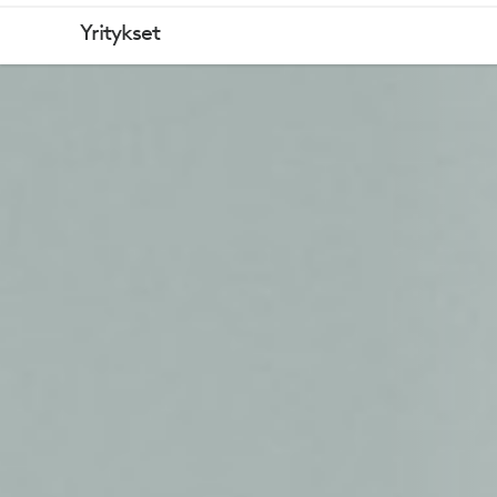
BRIO
Yritykset
505
-
YRITYSVER