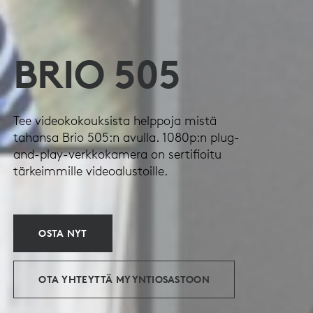
BRIO 505
Tee videokokouksista helppoja mistä
tahansa Brio 505:n avulla. 1080p:n plug-
and-play-verkkokamera on sertifioitu
tärkeimmille videoalustoille.
OSTA NYT
OTA YHTEYTTÄ MYYNTIOSASTOON