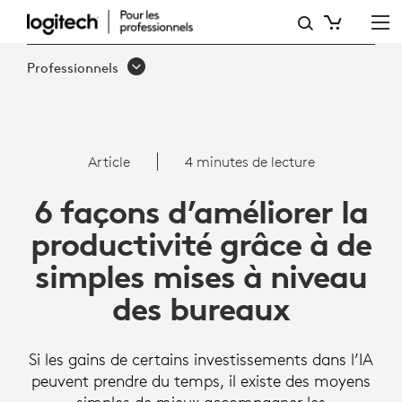
6
FAÇONS
Professionnels
D’AMÉLIORER
LA
PRODUCTIVITÉ
Article
4 minutes de lecture
GRÂCE
6 façons d’améliorer la
À
productivité grâce à de
DE
simples mises à niveau
SIMPLES
des bureaux
MISES
À
Si les gains de certains investissements dans l’IA
NIVEAU
peuvent prendre du temps, il existe des moyens