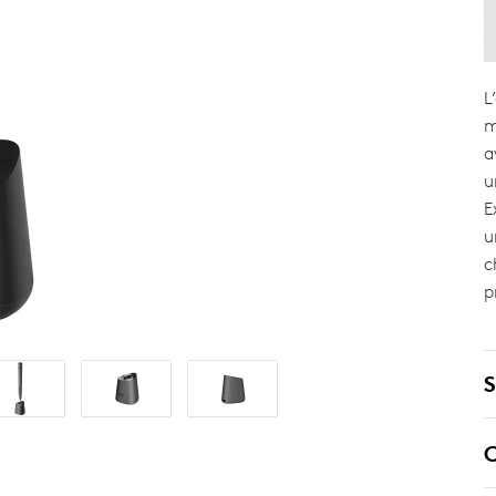
L
m
a
u
E
u
c
p
S
C