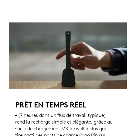
PRÊT EN TEMPS RÉEL
1
La longévité des piles varie considérablement en f
(7 heures dans un flux de travail typique)
rend la recharge simple et élégante, grâce au
socle de chargement MX Inkwell inclus qui
tire parti des ports de charge Pogo Pin sur