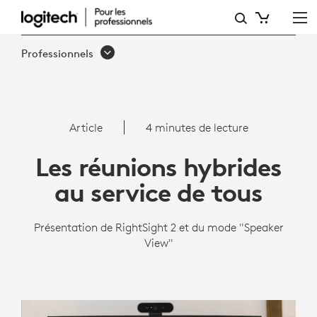
TECHNOLOGIE
DE
Professionnels
CADRAGE
AUTOMATIQUE
|
Article
4 minutes de lecture
LOGITECH
Les réunions hybrides
POUR
au service de tous
LES
PROFESSIONNELS
Présentation de RightSight 2 et du mode "Speaker
View"