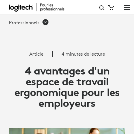
ARTICLE:
4
Professionnels
AVANTAGES
D'UN
ESPACE
Article
4 minutes de lecture
DE
4 avantages d'un
TRAVAIL
espace de travail
ERGONOMIQUE
ergonomique pour les
POUR
employeurs
LES
EMPLOYEURS