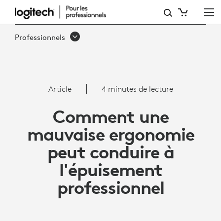
ARTICLE:
COMMENT
Professionnels
UNE
MAUVAISE
ERGONOMIE
Article
4 minutes de lecture
PEUT
Comment une
CONDUIRE
mauvaise ergonomie
À
peut conduire à
L'ÉPUISEMENT
l'épuisement
PROFESSIONNEL
professionnel