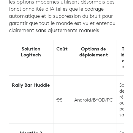
les options modernes utilisent désormais des
fonctionnalités d'IA telles que le cadrage
automatique et la suppression du bruit pour
garantir que tout le monde est vu et entendu
clairement sans ajustements manuels.
Solution
Coût
Options de
Taill
Logitech
déploiement
idéal
de la
salle
Rally Bar Huddle
Salles
de
réuni
€€
Android/BYOD/PC
ou
petite
salles