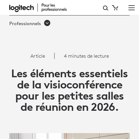
LES
ÉLÉMENTS
Professionnels
ESSENTIELS
DE
LA
Article
4 minutes de lecture
VISIOCONFÉRENCE
Les éléments essentiels
POUR
de la visioconférence
LES
pour les petites salles
PETITES
de réunion en 2026.
SALLES
DE
RÉUNION