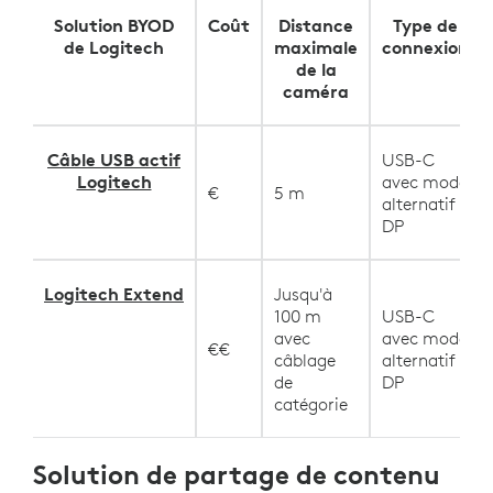
Solution BYOD
Coût
Distance
Type de
de Logitech
maximale
connexion
de la
caméra
Câble USB actif
USB-C
Logitech
avec mode
€
5 m
alternatif
DP
Logitech Extend
Jusqu'à
100 m
USB-C
avec
avec mode
€€
câblage
alternatif
de
DP
catégorie
Solution de partage de contenu