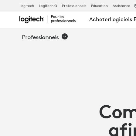
COMMENT
Logitech
Logitech G
Professionnels
Éducation
Assistance
Acheter
Logiciels 
LES
Professionnels
ÉQUIPES
INFORMATIQ
ÉVOLUENT
Comm
AFIN
afi