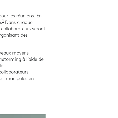
our les réunions. En
1
Selon Gartner, « les dépenses mondiales des uti
e.
Dans chaque
 collaborateurs seront
organisant des
ouveaux moyens
ainstorming à l’aide de
le.
 collaborateurs
ussi manipulés en