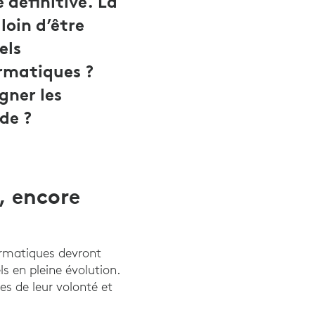
définitive. La
loin d’être
els
ormatiques ?
gner les
de ?
e, encore
formatiques devront
ls en pleine évolution.
es de leur volonté et