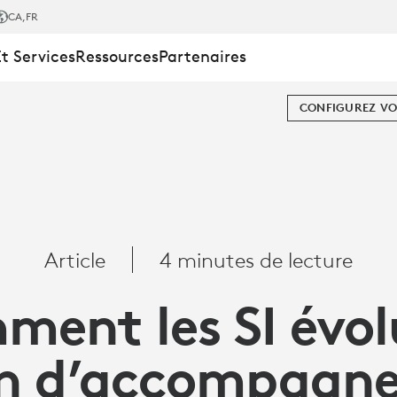
CA
,FR
Et Services
Ressources
Partenaires
CONFIGUREZ VO
UE
Article
4 minutes de lecture
ent les SI évo
n d’accompagne