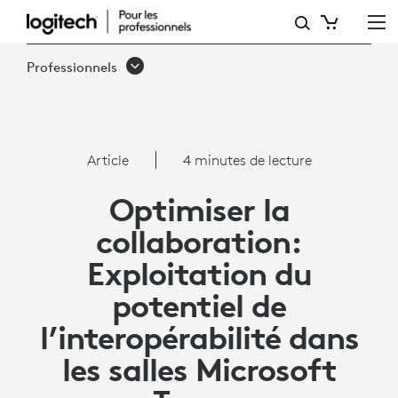
ARTICLE:
INTEROPÉRABILITÉ
Professionnels
AVEC
LES
SALLES
Article
4 minutes de lecture
MICROSOFT
Optimiser la
TEAMS
collaboration:
Exploitation du
potentiel de
l’interopérabilité dans
les salles Microsoft