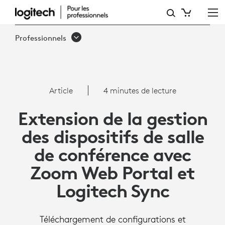
ARTICLE:
PORTAIL
Professionnels
ZOOM
ET
SYNC
Article
4 minutes de lecture
|
Extension de la gestion
LOGITECH
des dispositifs de salle
POUR
de conférence avec
LES
Zoom Web Portal et
PROFESSIONNELS
Logitech Sync
Téléchargement de configurations et