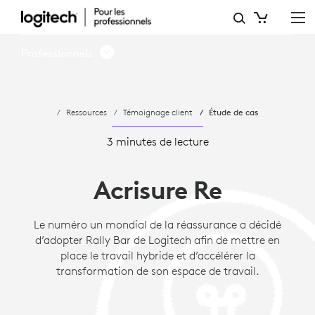
ÉTUDE
DE
Professionnels
CAS:
SOLUTIONS
Ressources
Témoignage client
Étude de cas
DE
VISIOCONFÉRENCE
3 minutes de lecture
CHOISIES
Acrisure Re
PAR
ACRISURE RE
Le numéro un mondial de la réassurance a décidé
d’adopter Rally Bar de Logitech afin de mettre en
place le travail hybride et d’accélérer la
transformation de son espace de travail.