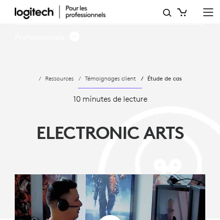
ELECTRONIC
ARTS
Professionnels
-
COMMUNICATION
Ressources
Témoignages client
Étude de cas
EN
BUREAU
10 minutes de lecture
OUVERT
ELECTRONIC ARTS