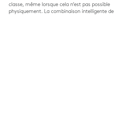
classe, même lorsque cela n’est pas possible
physiquement. La combinaison intelligente de
projecteurs, de tableaux blancs et de
technologies de collaboration permet
d’enseigner de façon naturelle. Ici, Logitech Tap
fonctionne comme un hub central pour trouver
et utiliser facilement toutes les fonctionnalités
de Learn Anywhere, tandis que Logitech Scribe
diffuse le contenu du tableau blanc dans les
réunions vidéo afin que les participants à
distance puissent être sur un pied d’égalité.
La solution est assez intuitive. Dès que vous
entrez dans la salle de classe, le capteur de
mouvement enregistre l’activité, et Tap est
immédiatement prêt à l’emploi. Vous pouvez
alors commencer le cours d’une simple pression
sur l’écran.