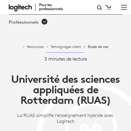
ÉTUDE
DE
Professionnels
CAS:
L’UNIVERSITÉ
Ressources
Témoignages client
Étude de cas
DE
ROTTERDAM
3 minutes de lecture
SIMPLIFIE
Université des sciences
L’ENSEIGNEMENT
appliquées de
HYBRIDE
Rotterdam (RUAS)
La RUAS simplifie l’enseignement hybride avec
Logitech