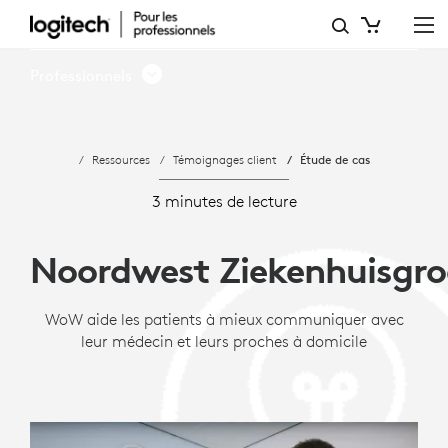
NWZ
UTILISE
Professionnels
WOW
POUR
Ressources
Témoignages client
Étude de cas
AMÉLIORER
LA
3 minutes de lecture
COMMUNICATION
Noordwest Ziekenhuisgr
WoW aide les patients à mieux communiquer avec
leur médecin et leurs proches à domicile